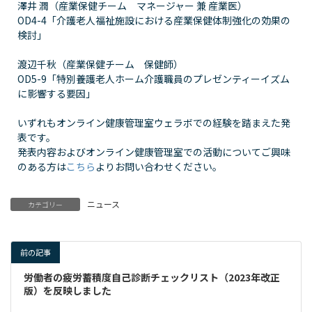
澤井 潤（産業保健チーム マネージャー 兼 産業医）
OD4-4「介護老人福祉施設における産業保健体制強化の効果の
検討」
渡辺千秋（産業保健チーム 保健師）
OD5-9「特別養護老人ホーム介護職員のプレゼンティーイズム
に影響する要因」
いずれもオンライン健康管理室ウェラボでの経験を踏まえた発
表です。
発表内容およびオンライン健康管理室での活動についてご興味
のある方は
こちら
よりお問い合わせください。
ニュース
カテゴリー
前の記事
労働者の疲労蓄積度自己診断チェックリスト（2023年改正
版）を反映しました