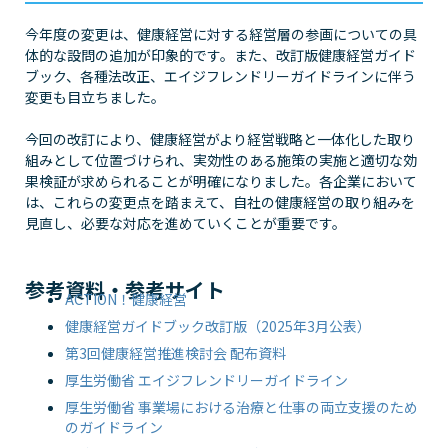
今年度の変更は、健康経営に対する経営層の参画についての具
体的な設問の追加が印象的です。また、改訂版健康経営ガイド
ブック、各種法改正、エイジフレンドリーガイドラインに伴う
変更も目立ちました。
今回の改訂により、健康経営がより経営戦略と一体化した取り
組みとして位置づけられ、実効性のある施策の実施と適切な効
果検証が求められることが明確になりました。各企業において
は、これらの変更点を踏まえて、自社の健康経営の取り組みを
見直し、必要な対応を進めていくことが重要です。
参考資料・参考サイト
ACTION！健康経営
健康経営ガイドブック改訂版（2025年3月公表）
第3回健康経営推進検討会 配布資料
厚生労働省 エイジフレンドリーガイドライン
厚生労働省 事業場における治療と仕事の両立支援のため
のガイドライン