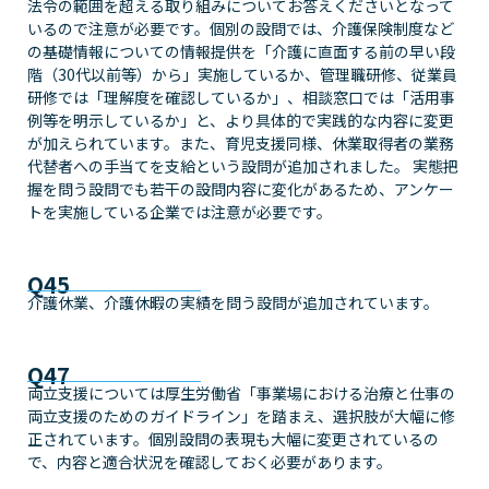
法令の範囲を超える取り組みについてお答えくださいとなって
いるので注意が必要です。個別の設問では、介護保険制度など
の基礎情報についての情報提供を「介護に直面する前の早い段
階（30代以前等）から」実施しているか、管理職研修、従業員
研修では「理解度を確認しているか」、相談窓口では「活用事
例等を明示しているか」と、より具体的で実践的な内容に変更
が加えられています。また、育児支援同様、休業取得者の業務
代替者への手当てを支給という設問が追加されました。 実態把
握を問う設問でも若干の設問内容に変化があるため、アンケー
トを実施している企業では注意が必要です。
Q45
介護休業、介護休暇の実績を問う設問が追加されています。
Q47
両立支援については厚生労働省「事業場における治療と仕事の
両立支援のためのガイドライン」を踏まえ、選択肢が大幅に修
正されています。個別設問の表現も大幅に変更されているの
で、内容と適合状況を確認しておく必要があります。