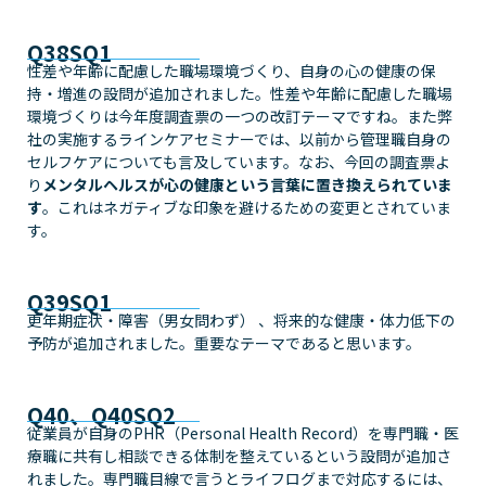
Q38SQ1
性差や年齢に配慮した職場環境づくり、自身の心の健康の保
持・増進の設問が追加されました。性差や年齢に配慮した職場
環境づくりは今年度調査票の一つの改訂テーマですね。また弊
社の実施するラインケアセミナーでは、以前から管理職自身の
セルフケアについても言及しています。なお、今回の調査票よ
り
メンタルヘルスが心の健康という言葉に置き換えられていま
す
。これはネガティブな印象を避けるための変更とされていま
す。
Q39SQ1
更年期症状・障害（男女問わず） 、将来的な健康・体力低下の
予防が追加されました。重要なテーマであると思います。
Q40、Q40SQ2
従業員が自身のPHR（Personal Health Record）を専門職・医
療職に共有し相談できる体制を整えているという設問が追加さ
れました。専門職目線で言うとライフログまで対応するには、