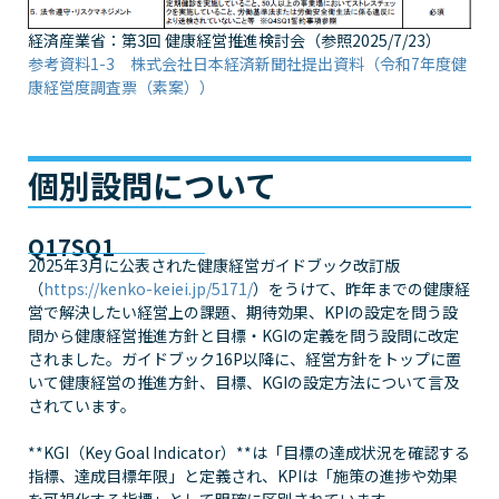
経済産業省：第3回 健康経営推進検討会（参照2025/7/23）
参考資料1-3 株式会社日本経済新聞社提出資料（令和7年度健
康経営度調査票（素案））
個別設問について
Q17SQ1
2025年3月に公表された健康経営ガイドブック改訂版
（
https://kenko-keiei.jp/5171/
）をうけて、昨年までの健康経
営で解決したい経営上の課題、期待効果、KPIの設定を問う設
問から健康経営推進方針と目標・KGIの定義を問う設問に改定
されました。ガイドブック16P以降に、経営方針をトップに置
いて健康経営の推進方針、目標、KGIの設定方法について言及
されています。
**KGI（Key Goal Indicator）**は「目標の達成状況を確認する
指標、達成目標年限」と定義され、KPIは「施策の進捗や効果