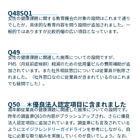
Q48SQ1
女性の健康課題に関する教育機会の対象の設問はこれまで通り
でしたが、具体的な教育内容を問う設問が追加されました。一
般的ではありますが比較的幅の広い項目となっています。
Q49
女性の健康課題に関連した施策についての設問ですが、
PMS（月経前症候群）軽減のための低用量ピルの費用補助が追
加されています。また社外相談窓口については従業員が削除さ
れました。（社外窓口なのに従業員が含まれているのはこれま
でも疑問でした）。
Q50 ＊優良法人認定項目に含まれました
高年齢従業員の健康課題に関連した施策についての設問です。
昨年の調査票Q61の内容がブラッシュアップされ、さらに優良
法人認定項目に追加されています。調査票にも言及されている
ように
エイジフレンドリーガイドライン
を参考にしながら、自
社に必要な取り組みを実施していくのが良いでしょう。なお、